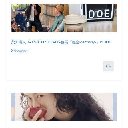
柴田樹人 TATSUTO SHIBATA個展「融合-harmony-」＠DOE
Shanghai...
Life