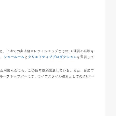
と、上海での実店舗セレクトショップとそのEC運営の経験を
に、
ショールーム
と
クリエイティブプロダクション
を運営して
の合同展示会にも、この数年継続出展している。また、音楽プ
ルーフトップバーにて、ライフスタイル提案としてのDJパー