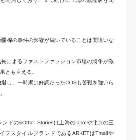
路店も閉店しており、立て続けに上海の旗艦店を閉
、新疆棉の事件の影響が続いていることは間違いな
成長によるファストファッション市場の競争が激
果とも言える。
から撤退し、一時期は好調だったCOSも苦戦を強いら
。
&Other Storiesは上海のiapmや北京の三
スタイルブランドであるARKETはTmallや