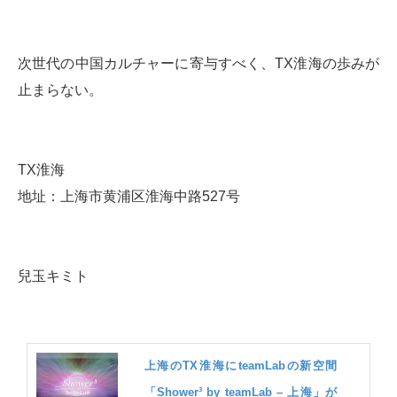
次世代の中国カルチャーに寄与すべく、TX淮海の歩みが
止まらない。
TX淮海
地址：上海市黄浦区淮海中路527号
兒玉キミト
上海のTX淮海にteamLabの新空間
「Shower³ by teamLab – 上海」が