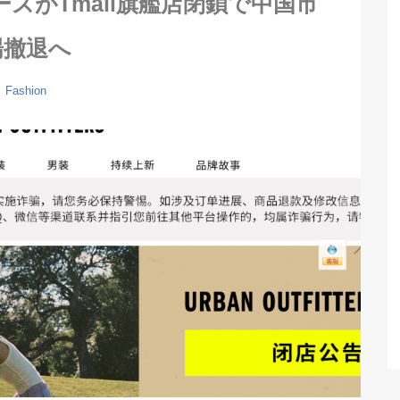
ズがTmall旗艦店閉鎖で中国市
場撤退へ
Fashion