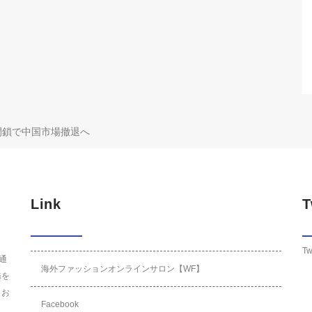
閉鎖で中国市場撤退へ
Link
T
Tw
通
海外ファッションオンラインサロン【WF】
務を
りお
Facebook